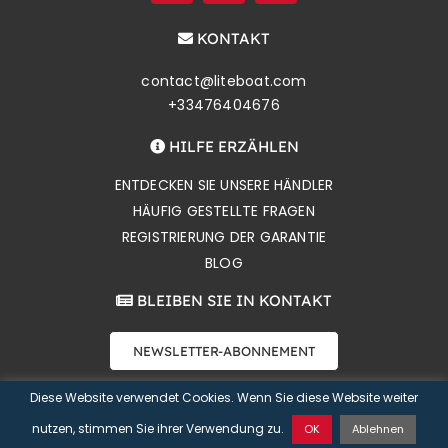
KONTAKT
contact@liteboat.com
+33476404676
HILFE ERZÄHLEN
ENTDECKEN SIE UNSERE HÄNDLER
HÄUFIG GESTELLTE FRAGEN
REGISTRIERUNG DER GARANTIE
BLOG
BLEIBEN SIE IN KONTAKT
NEWSLETTER-ABONNEMENT
Diese Website verwendet Cookies. Wenn Sie diese Website weiter
Copyright 2026 Liteboat SAS |
Datenschutzerklärung
|
nutzen, stimmen Sie ihrer Verwendung zu.
OK
Ablehnen
KONTAKT
Verkaufsbedingungen
| Website von
Øya Communication