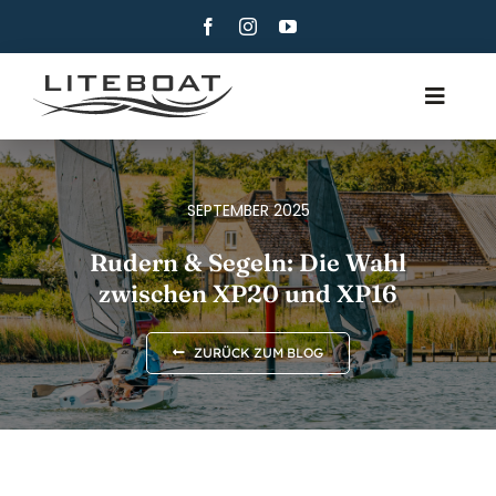
Skip
to
content
Toggle
Navig
ÜBER
RUDERN
SEPTEMBER 2025
ROW AND SAIL
Rudern & Segeln: Die Wahl
zwischen XP20 und XP16
KONTAKT
DEUTSCH
ZURÜCK ZUM BLOG