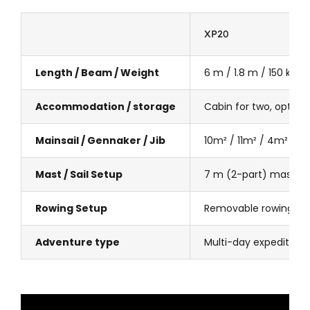
XP20
Length / Beam / Weight
6 m / 1.8 m / 150 kg
Accommodation / storage
Cabin for two, optiona
Mainsail / Gennaker / Jib
10m² / 11m² / 4m²
Mast / Sail Setup
7 m (2-part) mast, w
Rowing Setup
Removable rowing stat
Adventure type
Multi-day expeditions