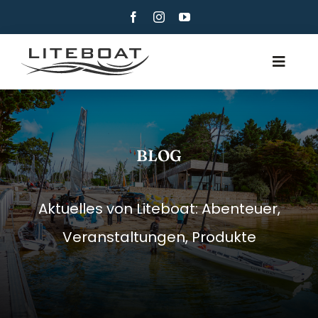
Skip
to
content
Toggle
Navig
ÜBER
RUDERN
BLOG
ROW AND SAIL
KONTAKT
Aktuelles von Liteboat: Abenteuer,
DEUTSCH
Veranstaltungen, Produkte