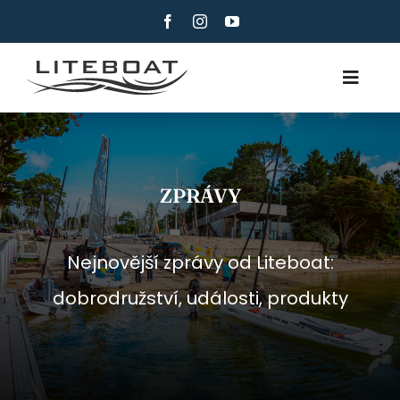
Skip
to
content
Toggle
Navig
O NAS
VESLOVÁNÍ
ZPRÁVY
ROW AND SAIL
KONTAKTUJTE NÁS
Nejnovější zprávy od Liteboat:
ČEŠTINA
dobrodružství, události, produkty