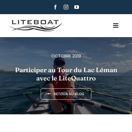
Skip
to
content
Toggle
Navig
À PROPOS
AVIRON
OCTOBRE 2019
VOILE AVIRON
Participer au Tour du Lac Léman
avec le LiteQuattro
CONTACTEZ-NOUS
FRANÇAIS
RETOUR AU BLOG