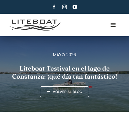
Skip
to
content
Toggle
Navig
QUIÉNES SOMOS
REMO
MAYO 2026
ROW AND SAIL
Liteboat Testival en el lago de
Constanza: ¡qué día tan fantástico!
CONTACTO
ESPAÑOL
VOLVER AL BLOG