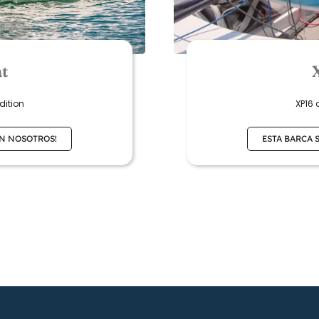
t
XP16 
dition
ESTA BARCA 
ON NOSOTROS!