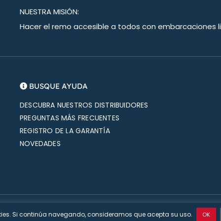
NUESTRA MISIÓN:
Hacer el remo accesible a todos con embarcaciones lig
BUSQUE AYUDA
DESCUBRA NUESTROS DISTRIBUIDORES
PREGUNTAS MÁS FRECUENTES
REGISTRO DE LA GARANTÍA
NOVEDADES
iteboat SAS |
Aviso de privacidad
|
Condiciones de venta
| Sitio web:
Øy
cookies. Si continúa navegando, consideramos que acepta su uso.
OK