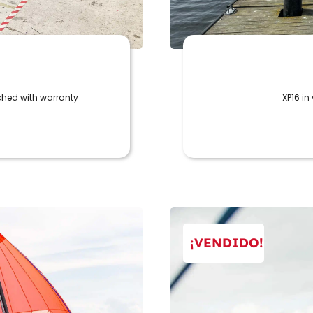
ished with warranty
XP16 in
¡VENDIDO!