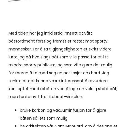
Med tiden har jeg imidlertid innsett at vårt
båtsortiment først og fremst er rettet mot sporty
mennesker. For å ta tilgjengeligheten et skritt videre
lurte jeg på hva slags båt som ville passe for et litt
mindre sporty publikum, og som ville gjøre det mulig
for roeren å ta med seg en passasjer om bord. Jeg
tenkte at det kunne være interessant å revurdere
konseptet med robåten ved å lage en veldig stabil båt,
men tenke nytt fra Liteboat-vinkelen:
bruke karbon og vakuuminfusjon for å gjøre
båten så lett som mulig
be arkitekten vår, Sam Manuard, om å designe et