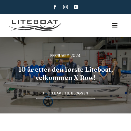
Skip
to
content
Toggle
Navig
OM
ROING
FEBRUARY 2024
ROW AND SAIL
10 år etter den første Liteboat,
velkommen X Row!
KONTAKT
NORSK BOKMÅL
TILBAKE TIL BLOGGEN