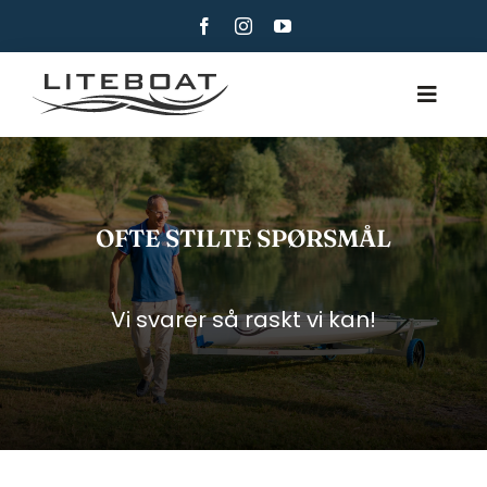
Skip
to
content
Toggle
Navig
OM
ROING
OFTE STILTE SPØRSMÅL
ROW AND SAIL
KONTAKT
Vi svarer så raskt vi kan!
NORSK BOKMÅL