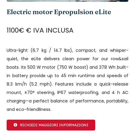
Electric motor Epropulsion eLite
1100€ € IVA INCLUSA
Ultra-light (6.7 kg / 14.7 lbs), compact, and whisper-
quiet, the eLite delivers clean power for our row&sail
boats. Its 500 W motor (750 W boost) and 378 Wh built-
in battery provide up to 45 min runtime and speeds of
8.3 km/h (5.2 mph). Features include a quick-release
mount, ±70° steering, IP67 waterproofing, and 4 h AC
charging—a perfect balance of performance, portability,
and eco-friendliness.
RICHIEDI MAGGIORI INFORMAZIONI