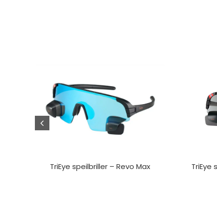
TriEye speilbriller – Revo Max
TriEye 