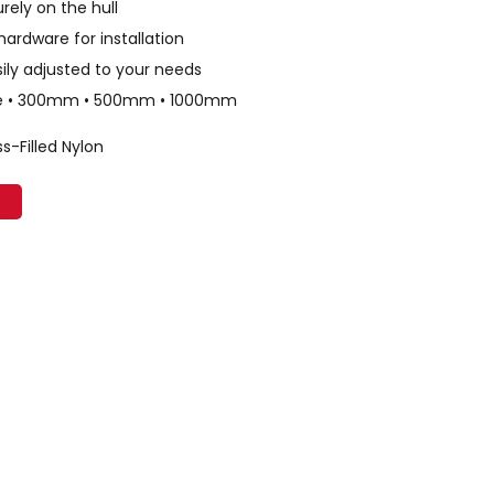
rely on the hull
hardware for installation
ily adjusted to your needs
ble • 300mm • 500mm • 1000mm
s-Filled Nylon
N