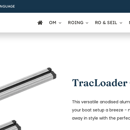
ANGUAGE
OM
ROING
RO & SEIL
TracLoader
This versatile anodised alu
your boat setup a breeze - n
away in style with the perfe