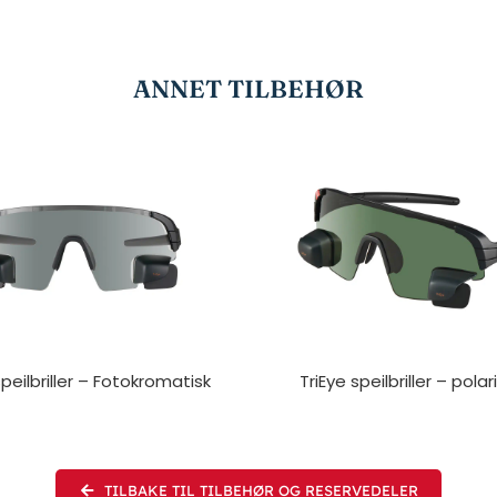
ANNET TILBEHØR
speilbriller – Fotokromatisk
TriEye speilbriller – pola
TILBAKE TIL TILBEHØR OG RESERVEDELER