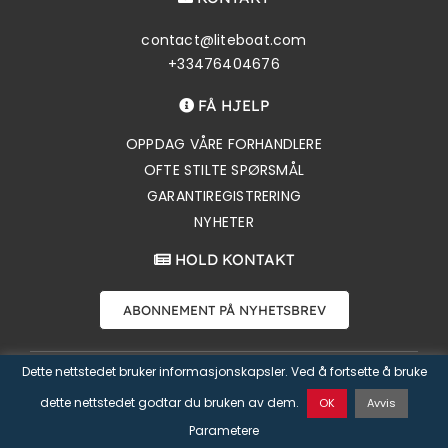
contact@liteboat.com
+33476404676
FÅ HJELP
OPPDAG VÅRE FORHANDLERE
OFTE STILTE SPØRSMÅL
GARANTIREGISTRERING
NYHETER
HOLD KONTAKT
ABONNEMENT PÅ NYHETSBREV
Dette nettstedet bruker informasjonskapsler. Ved å fortsette å bruke
Copyright 2026 Liteboat SAS |
Personvernserklæring
|
Salgsbetingelser
| Nettside av
Øya Communication
dette nettstedet godtar du bruken av dem.
OK
Avvis
Parametere