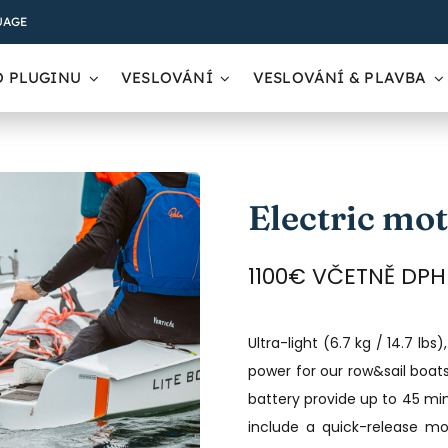
UAGE
O PLUGINU
VESLOVÁNÍ
VESLOVÁNÍ & PLAVBA
Electric mot
1100€ VČETNĚ DPH
Ultra-light (6.7 kg / 14.7 lb
power for our row&sail boat
battery provide up to 45 mi
include a quick-release mo