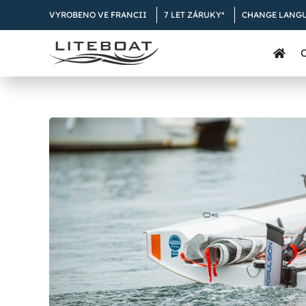
Skip
VYROBENO VE FRANCII
7 LET ZÁRUKY*
CHANGE LANG
to
content