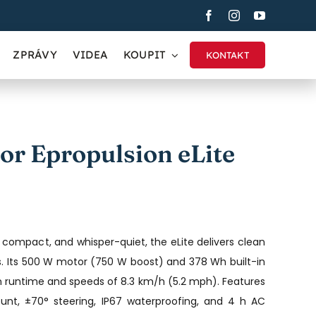
ZPRÁVY
VIDEA
KOUPIT
KONTAKT
or Epropulsion eLite
s), compact, and whisper-quiet, the eLite delivers clean
s. Its 500 W motor (750 W boost) and 378 Wh built-in
n runtime and speeds of 8.3 km/h (5.2 mph). Features
unt, ±70° steering, IP67 waterproofing, and 4 h AC