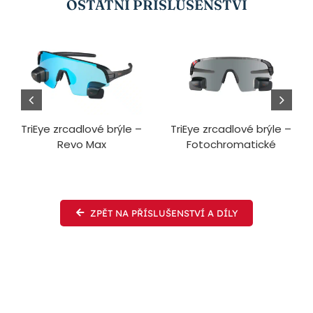
OSTATNÍ PŘÍSLUŠENSTVÍ
TriEye zrcadlové brýle –
TriEye zrcadlové brýle –
Revo Max
Fotochromatické
ZPĚT NA PŘÍSLUŠENSTVÍ A DÍLY