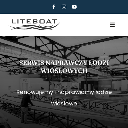
Skip
to
content
Toggle
Navig
POCZĄTKI
WIOSŁOWANIE
SERWIS NAPRAWCZY ŁODZI
ROW & SAIL
WIOSŁOWYCH
KONTAKT
POLSKI
Renowujemy i naprawiamy łodzie
wiosłowe