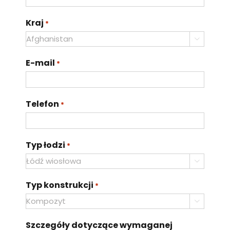
Kraj
*

E-mail
*
Telefon
*
Typ łodzi
*

Typ konstrukcji
*

Szczegóły dotyczące wymaganej