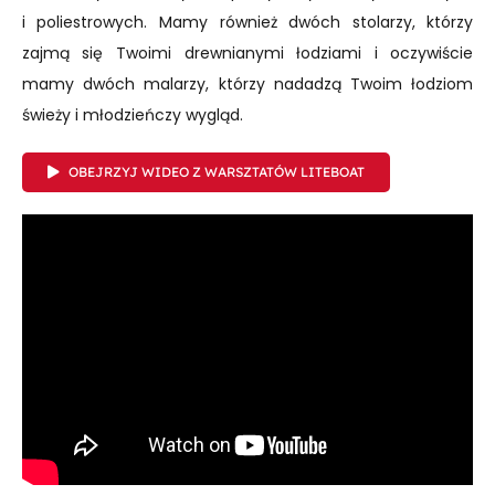
i poliestrowych. Mamy również dwóch stolarzy, którzy
zajmą się Twoimi drewnianymi łodziami i oczywiście
mamy dwóch malarzy, którzy nadadzą Twoim łodziom
świeży i młodzieńczy wygląd.
OBEJRZYJ WIDEO Z WARSZTATÓW LITEBOAT