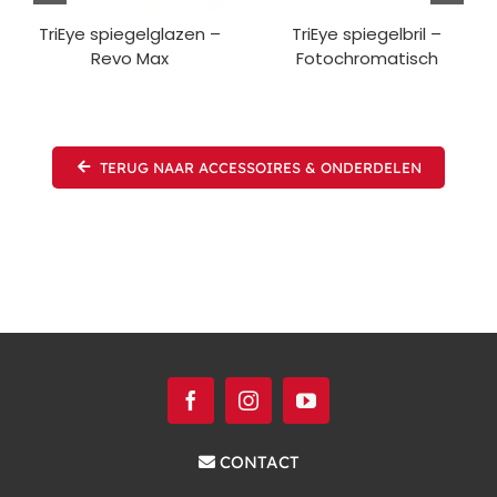
TriEye spiegelglazen –
TriEye spiegelbril –
Revo Max
Fotochromatisch
TERUG NAAR ACCESSOIRES & ONDERDELEN
CONTACT