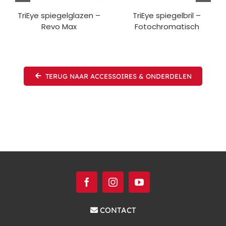
TriEye spiegelglazen –
TriEye spiegelbril –
Revo Max
Fotochromatisch
TERUG NAAR ACCESSOIRES & ONDERDELEN
CONTACT